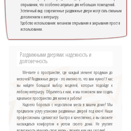
открывании, что особенно актуально для небольших помещений.
Эстетичный вид: современные раздвижные двери могут стать стильным
дополнением к интерьеру.
Удобство использования: механизм открывания и закрывания прост в
использовании.
Раздвижными дверями: надежность и
долговечность
Мечтаете о пространстве, где каждый элемент продуман до
мелочей? Раздвижные двери - это именно то, что вам нужно! У нас
вы найдёте большой выбор моделей, которые подойдут к
любому интерьеру. Обратитесь к нам, и мы поможем вам создать
идеальное пространство для жизни и работы!
Надоело бороться с недостатком места в вашем доме? Мы
предлагаем услугу установки раздвижных дверей под ключ! Наши
профессионалы сделают всё быстро и качественно, а вы сможете
наслаждаться комфортом и уютом своего дома. Не упустите
возможность улучшить свою жизнь - звоните нам уже сегодня!