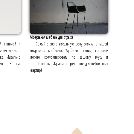
Модульная мебель для отдыха
й спинкой и
Создайте свою идеальную зону отдыха с нашей
чественного
модульной мебелью. Удобные секции, которые
тке. Идеально
можно комбинировать по вашему вкусу и
ина - 80 см,
потребностям. Идеальное решение для небольших
квартир!