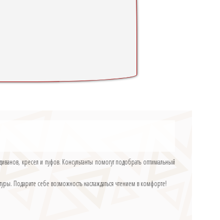
диванов, кресел и пуфов. Консультанты помогут подобрать оптимальный
ратуры. Подарите себе возможность наслаждаться чтением в комфорте!