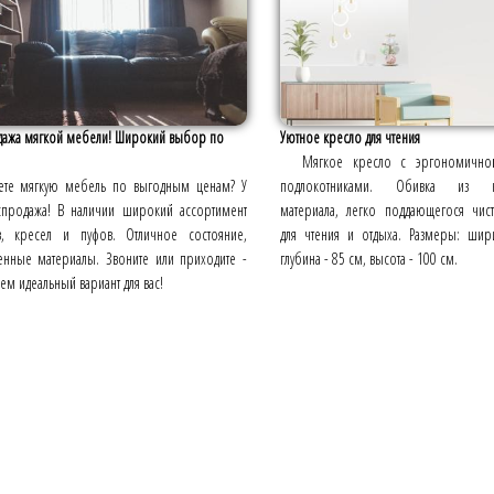
дажа мягкой мебели! Широкий выбор по
Уютное кресло для чтения
Мягкое кресло с эргономично
те мягкую мебель по выгодным ценам? У
подлокотниками. Обивка из ка
спродажа! В наличии широкий ассортимент
материала, легко поддающегося чис
в, кресел и пуфов. Отличное состояние,
для чтения и отдыха. Размеры: шир
венные материалы. Звоните или приходите -
глубина - 85 см, высота - 100 см.
м идеальный вариант для вас!