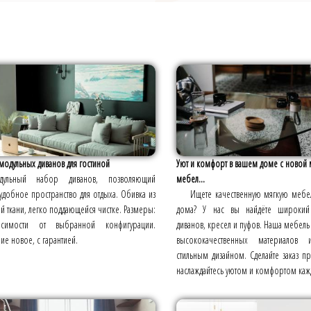
одульных диванов для гостиной
Уют и комфорт в вашем доме с новой 
дульный набор диванов, позволяющий
мебел...
 удобное пространство для отдыха. Обивка из
Ищете качественную мягкую мебе
 ткани, легко поддающейся чистке. Размеры:
дома? У нас вы найдёте широкий 
исимости от выбранной конфигурации.
диванов, кресел и пуфов. Наша мебель
ие новое, с гарантией.
высококачественных материалов и
стильным дизайном. Сделайте заказ п
наслаждайтесь уютом и комфортом каж