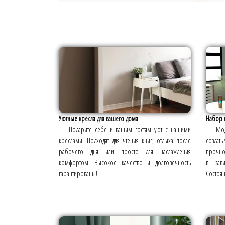
Уютные кресла для вашего дома
Набор м
Подарите себе и вашим гостям уют с нашими
Мо
креслами. Подходят для чтения книг, отдыха после
создать
рабочего дня или просто для наслаждения
прочной
комфортом. Высокое качество и долговечность
в зав
гарантированы!
Состоян