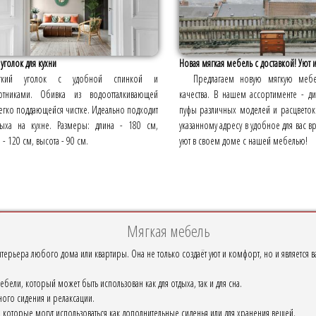
уголок для кухни
Новая мягкая мебель с доставкой! Уют 
гкий уголок с удобной спинкой и
Предлагаем новую мягкую меб
отниками. Обивка из водоотталкивающей
качества. В нашем ассортименте - ди
легко поддающейся чистке. Идеально подходит
пуфы различных моделей и расцветок
дыха на кухне. Размеры: длина - 180 см,
указанному адресу в удобное для вас в
- 120 см, высота - 90 см.
уют в своем доме с нашей мебелью!
Мягкая мебель
нтерьера любого дома или квартиры. Она не только создаёт уют и комфорт, но и является
ели, который может быть использован как для отдыха, так и для сна.
ого сидения и релаксации.
оторые могут использоваться как дополнительные сиденья или для хранения вещей.