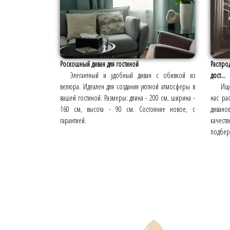
Роскошный диван для гостиной
Распро
Элегантный и удобный диван с обивкой из
дост...
велюра. Идеален для создания уютной атмосферы в
Ище
вашей гостиной. Размеры: длина - 200 см, ширина -
нас ра
160 см, высота - 90 см. Состояние новое, с
дивано
гарантией.
качест
подбере