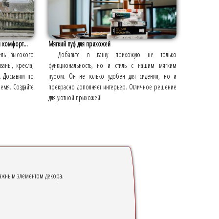
и комфорт...
Мягкий пуф для прихожей
ель высокого
Добавьте в вашу прихожую не только
ваны, кресла,
функциональность, но и стиль с нашим мягким
. Доставим по
пуфом. Он не только удобен для сидения, но и
ремя. Создайте
прекрасно дополняет интерьер. Отличное решение
для уютной прихожей!
 важным элементом декора.