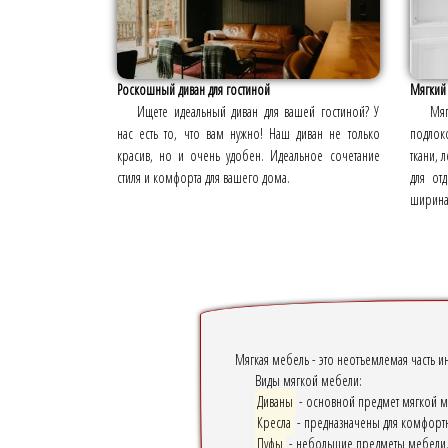
Роскошный диван для гостиной
Мягкий 
Ищете идеальный диван для вашей гостиной? У
Мя
нас есть то, что вам нужно! Наш диван не только
подлок
красив, но и очень удобен. Идеальное сочетание
ткани, 
стиля и комфорта для вашего дома.
для от
ширина 
Мягкая мебель - это неотъемлемая часть и
Виды мягкой мебели:
Диваны
- основной предмет мягкой меб
Кресла
- предназначены для комфортн
Пуфы
- небольшие предметы мебели, к