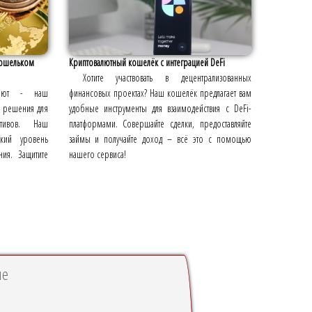
кошельком
Криптовалютный кошелёк с интеграцией DeFi
Хотите участвовать в децентрализованных
валют - наш
финансовых проектах? Наш кошелёк предлагает вам
 решения для
удобные инструменты для взаимодействия с DeFi-
тивов. Наш
платформами. Совершайте сделки, предоставляйте
кий уровень
займы и получайте доход – всё это с помощью
ния. Защитите
нашего сервиса!
не