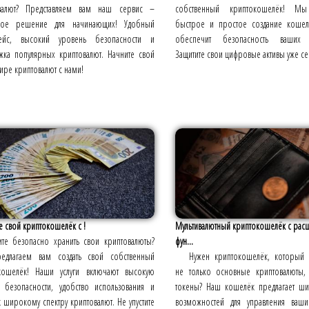
валют? Представляем вам наш сервис –
собственный криптокошелёк! Мы
ное решение для начинающих! Удобный
быстрое и простое создание кошел
ейс, высокий уровень безопасности и
обеспечит безопасность ваших к
жка популярных криптовалют. Начните свой
Защитите свои цифровые активы уже се
мире криптовалют с нами!
е свой криптокошелёк с !
Мультивалютный криптокошелёк с ра
ите безопасно хранить свои криптовалюты?
фун...
длагаем вам создать свой собственный
Нужен криптокошелёк, который 
кошелёк! Наши услуги включают высокую
не только основные криптовалюты
ь безопасности, удобство использования и
токены? Наш кошелёк предлагает ши
к широкому спектру криптовалют. Не упустите
возможностей для управления ваши