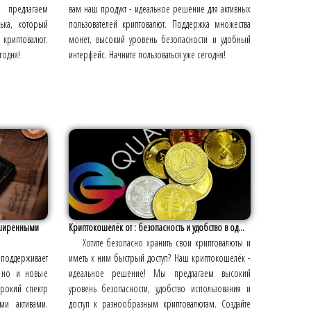
 предлагаем
вам наш продукт - идеальное решение для активных
ька, который
пользователей криптовалют. Поддержка множества
риптовалют.
монет, высокий уровень безопасности и удобный
годня!
интерфейс. Начните пользоваться уже сегодня!
сширенными
Криптокошелёк от : безопасность и удобство в од...
Хотите безопасно хранить свои криптовалюты и
поддерживает
иметь к ним быстрый доступ? Наш криптокошелёк -
, но и новые
идеальное решение! Мы предлагаем высокий
рокий спектр
уровень безопасности, удобство использования и
ми активами.
доступ к разнообразным криптовалютам. Создайте