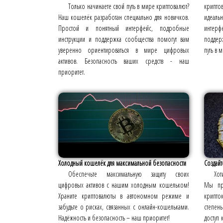
Только начинаете свой путь в мире криптовалют?
крипто
Наш кошелёк разработан специально для новичков.
идеаль
Простой и понятный интерфейс, подробные
интерф
инструкции и поддержка сообщества помогут вам
поддер
уверенно ориентироваться в мире цифровых
путь в 
активов. Безопасность ваших средств - наш
приоритет.
Холодный кошелёк для максимальной безопасности
Создайт
Обеспечьте максимальную защиту своих
Хот
цифровых активов с нашим холодным кошельком!
Мы пре
Храните криптовалюты в автономном режиме и
крипто
забудьте о рисках, связанных с онлайн-кошельками.
степен
Надёжность и безопасность – наш приоритет!
доступ 