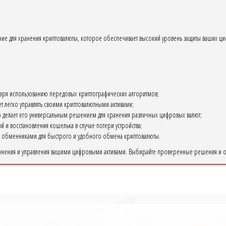
ие для хранения криптовалюты, которое обеспечивает высокий уровень защиты ваших ци
аря использованию передовых криптографических алгоритмов;
т легко управлять своими криптовалютными активами;
о делает его универсальным решением для хранения различных цифровых валют;
 и восстановления кошелька в случае потери устройства;
 обменниками для быстрого и удобного обмена криптовалюты.
анения и управления вашими цифровыми активами. Выбирайте проверенные решения и об