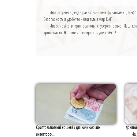
Интересуетесь децентрализованными финансами (DeFi)?
Безопасность и удобство - ваш путь в мир DeFi.
Инвестируйте в криптовалюты с уверенностью! Наш к
криптовалют. Начните инвестировать уже сейчас!
Криптовалютный кошелёк для начинающих
Крипто
инвесторо...
Ищ