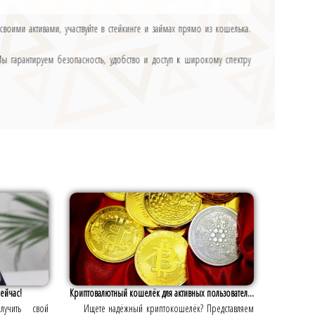
воими активами, участвуйте в стейкинге и займах прямо из кошелька.
ы гарантируем безопасность, удобство и доступ к широкому спектру
ейчас!
Криптовалютный кошелёк для активных пользовател...
лучить свой
Ищете надёжный криптокошелёк? Представляем