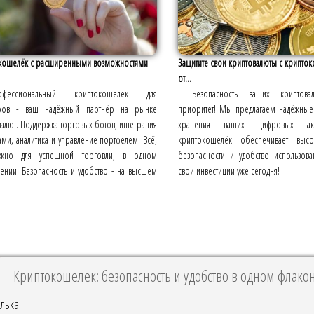
кошелёк с расширенными возможностями
Защитите свои криптовалюты с крипто
от...
офессиональный криптокошелёк для
Безопасность ваших крипто
ров - ваш надёжный партнёр на рынке
приоритет! Мы предлагаем надёжные
алют. Поддержка торговых ботов, интеграция
хранения ваших цифровых ак
ми, аналитика и управление портфелем. Всё,
криптокошелёк обеспечивает высо
ужно для успешной торговли, в одном
безопасности и удобство использова
ении. Безопасность и удобство - на высшем
свои инвестиции уже сегодня!
Криптокошелек: безопасность и удобство в одном флако
лька