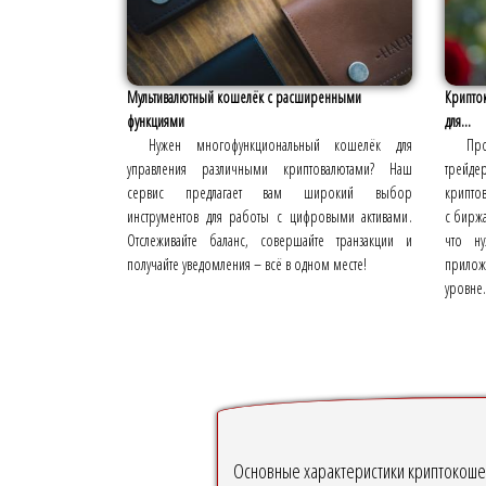
Мультивалютный кошелёк с расширенными
Крипто
функциями
для...
Нужен многофункциональный кошелёк для
Пр
управления различными криптовалютами? Наш
трейде
сервис предлагает вам широкий выбор
криптов
инструментов для работы с цифровыми активами.
с биржа
Отслеживайте баланс, совершайте транзакции и
что н
получайте уведомления – всё в одном месте!
прилож
уровне.
Основные характеристики криптокоше