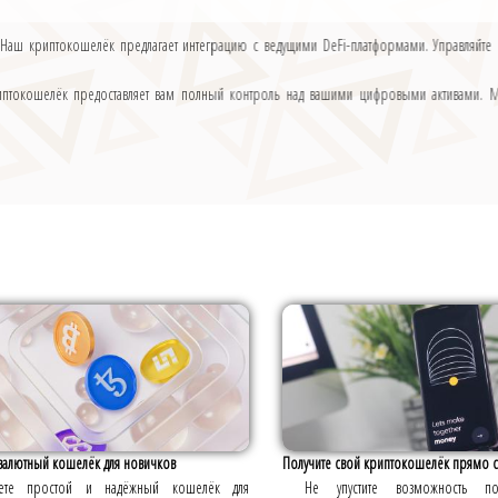
 Наш криптокошелёк предлагает интеграцию с ведущими DeFi-платформами. Управляйте с
риптокошелёк предоставляет вам полный контроль над вашими цифровыми активами. М
валютный кошелёк для новичков
Получите свой криптокошелёк прямо с
ете простой и надёжный кошелёк для
Не упустите возможность по