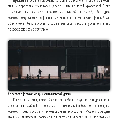
Представьте себе автомобиль, который объединяет в себе мощность,
стиль и передовые технологии. Jaecoo - именно такой кроссовер! С его
помощью вы сможете наслаждаться каждой поездкой, благодаря
комфортному салону, эффективному двигателю и множеству функций для
обеспечения безопасности. Откройте для себя Jaecoo и убедитесь в его
превосходстве самостоятельно!
Кроссовер Jaecoo: мощь и стиль в каждой детали
Ищете автомобиль, который сочетает в себе высокую производительность
и элегантный дизайн? Кроссовер Jaecoo - идеальный выбор для тех, кто ценит
комфорт, безопасность и инновационные технологии. Модель оснащена
мощным двигателем, современной системой управления и передовыми