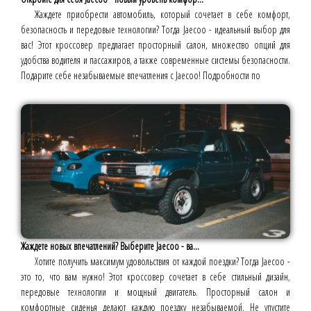
Жаждете приобрести автомобиль, который сочетает в себе комфорт,
безопасность и передовые технологии? Тогда Jaecoo - идеальный выбор для
вас! Этот кроссовер предлагает просторный салон, множество опций для
удобства водителя и пассажиров, а также современные системы безопасности.
Подарите себе незабываемые впечатления с Jaecoo! Подробности по
Жаждете новых впечатлений? Выберите Jaecoo - ва...
Хотите получить максимум удовольствия от каждой поездки? Тогда Jaecoo -
это то, что вам нужно! Этот кроссовер сочетает в себе стильный дизайн,
передовые технологии и мощный двигатель. Просторный салон и
комфортные сиденья делают каждую поездку незабываемой. Не упустите